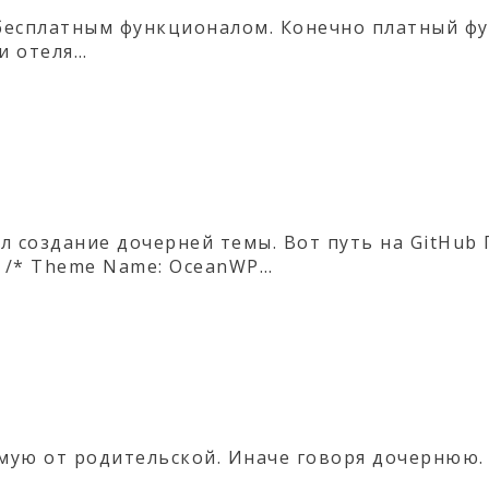
 бесплатным функционалом. Конечно платный ф
и отеля…
 создание дочерней темы. Вот путь на GitHub 
ss /* Theme Name: OceanWP…
мую от родительской. Иначе говоря дочернюю.