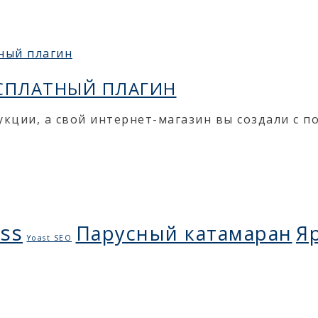
СПЛАТНЫЙ ПЛАГИН
укции, а свой интернет-магазин вы создали с
ss
Парусный катамаран
Я
Yoast SEO