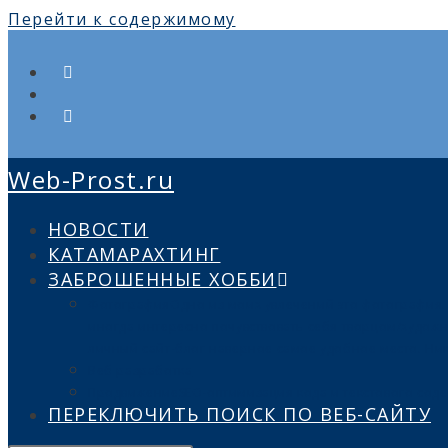
Перейти к содержимому
Web-Prost.ru
НОВОСТИ
КАТАМАРАХТИНГ
ЗАБРОШЕННЫЕ ХОББИ
Фотография
Одно из моих увлечений это фотография. К
иногда интересно почувствовать себя творцом/художн
личный сайт-блог наверное самое удобное место. Ник
Веб разработка
Продвижение
SEO-оптимизация кода и текстового сод
ПЕРЕКЛЮЧИТЬ ПОИСК ПО ВЕБ-САЙТУ