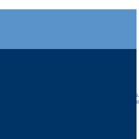
искусство. С технической всегда интересно знать как оно устроено 
ляет “рисовать светом” в цифре и создавать шедевры. Иногда хоче
а с графическим содержанием.