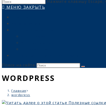
Нажмите клавишу Escape, 
МЕНЮ
ЗАКРЫТЬ
Новости
Катамарахтинг
Заброшенные хобби
Фотография
Веб разработка
Продвижение
Переключить поиск по веб-сайту
Поиск на сайте
WORDPRESS
Главная
>
wordpress