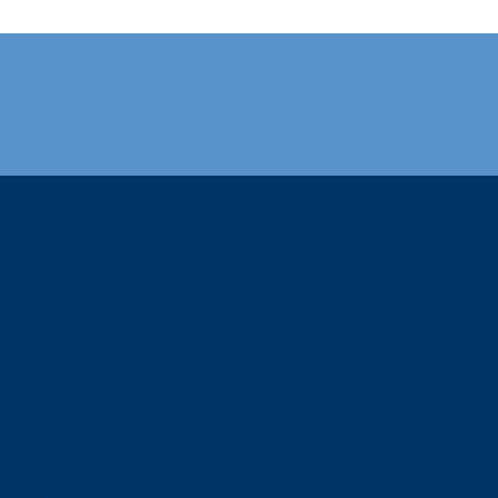
ак с технической так и с творческой стороны всегда увлекало фото-
иком, не обладая данными талантами ))) Современная техника позво
ем ты здесь не ограничен и никаких правил нет.
ержимого сайта. Написание продающих текстов. Оформление текст