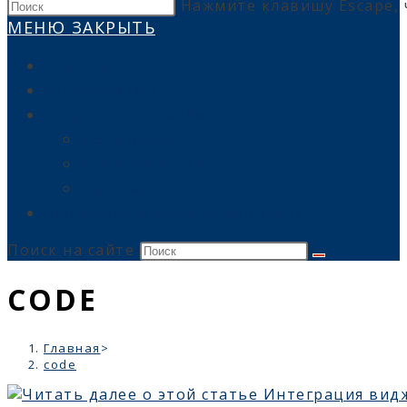
Нажмите клавишу Escape, 
МЕНЮ
ЗАКРЫТЬ
Новости
Катамарахтинг
Заброшенные хобби
Фотография
Веб разработка
Продвижение
Переключить поиск по веб-сайту
Поиск на сайте
CODE
Главная
>
code